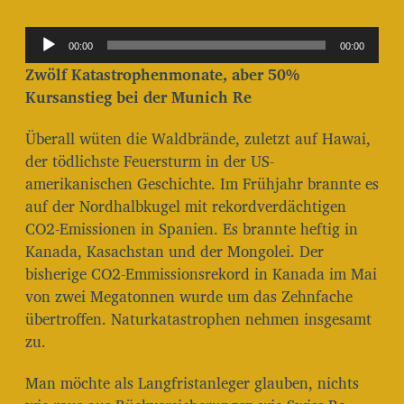
i
t
A
r
00:00
00:00
u
a
Zwölf Katastrophenmonate, aber 50%
g
d
Kursanstieg bei der Munich Re
s
i
d
o
Überall wüten die Waldbrände, zuletzt auf Hawai,
a
t
-
der tödlichste Feuersturm in der US-
u
amerikanischen Geschichte. Im Frühjahr brannte es
P
m
auf der Nordhalbkugel mit rekordverdächtigen
l
CO2-Emissionen in Spanien. Es brannte heftig in
a
Kanada, Kasachstan und der Mongolei. Der
y
bisherige CO2-Emmissionsrekord in Kanada im Mai
e
von zwei Megatonnen wurde um das Zehnfache
r
übertroffen. Naturkatastrophen nehmen insgesamt
zu.
Man möchte als Langfristanleger glauben, nichts