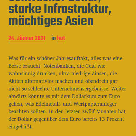
starke Infrastruktur,
mächtiges Asien
B
24. Jänner 2021
in
hot
e
i
t
Was für ein schöner Jahresauftakt, alles was eine
r
Börse braucht: Notenbanken, die Geld wie
a
wahnsinnig drucken, ultra-niedrige Zinsen, die
g
s
Aktien alternativlos machen und obendrein gar
d
nicht so schlechte Unternehmensergebnisse. Weiter
a
abwärts könnte es mit dem Dollarkurs zum Euro
t
gehen, was Edelmetall- und Wertpapieranleger
u
m
beachten sollten. In den letzten zwölf Monaten hat
der Dollar gegenüber dem Euro bereits 13 Prozent
eingebüßt.