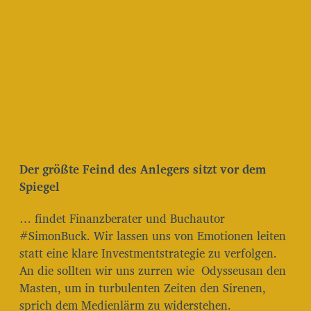
i
t
r
a
g
s
d
a
t
u
m
Der größte Feind des Anlegers sitzt vor dem
Spiegel
… findet Finanzberater und Buchautor
#SimonBuck. Wir lassen uns von Emotionen leiten
statt eine klare Investmentstrategie zu verfolgen.
An die sollten wir uns zurren wie Odysseusan den
Masten, um in turbulenten Zeiten den Sirenen,
sprich dem Medienlärm zu widerstehen.