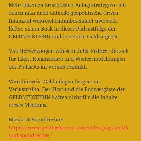
Mehr Ideen zu krisenfesten Anlagestrategien, mit
denen man auch aktuelle geopolitische Krisen
finanziell weitreichendunbeschadet übersteht
liefert Simon Buck in dieser Podcastfolge der
GELDMEISTERIN und in seinem Geldratgeber.
Viel Hörvergnügen wünscht Julia Kistner, die sich
für Likes, Kommentare und Weiterempfehlungen
des Podcasts im Voraus bedankt.
Warnhinweis: Geldanlagen bergen ein
Verlustrisiko. Der Host und die Podcastgäste der
GELDMEISTERIN haften nicht für die Inhalte
dieses Mediums.
Musik- & Soundrechte:⁠⁠⁠⁠⁠⁠⁠⁠⁠⁠⁠⁠⁠⁠⁠⁠⁠⁠⁠⁠⁠⁠⁠⁠⁠⁠⁠⁠⁠⁠⁠⁠⁠⁠⁠⁠⁠⁠⁠⁠⁠
https://www.geldmeisterin.com/index.php/musik-
und-soundrechte/⁠⁠⁠⁠⁠⁠⁠⁠⁠⁠⁠⁠⁠⁠⁠⁠⁠⁠⁠⁠⁠⁠⁠⁠⁠⁠⁠⁠⁠⁠⁠⁠⁠⁠⁠⁠⁠⁠⁠⁠⁠