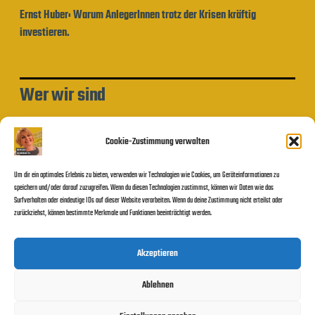
Ernst Huber: Warum AnlegerInnen trotz der Krisen kräftig
investieren.
Wer wir sind
Impressum und Datenschutzerklärung
Cookie-Zustimmung verwalten
Um dir ein optimales Erlebnis zu bieten, verwenden wir Technologien wie Cookies, um Geräteinformationen zu
Beitragssuche
speichern und/oder darauf zuzugreifen. Wenn du diesen Technologien zustimmst, können wir Daten wie das
Surfverhalten oder eindeutige IDs auf dieser Website verarbeiten. Wenn du deine Zustimmung nicht erteilst oder
zurückziehst, können bestimmte Merkmale und Funktionen beeinträchtigt werden.
Suchen
Akzeptieren
Ablehnen