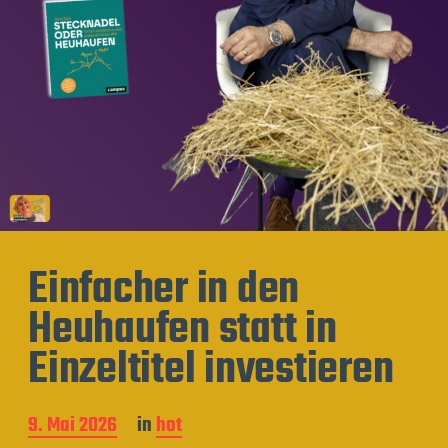
Einfacher in den
Heuhaufen statt in
Einzeltitel investieren
B
9. Mai 2026
in
hot
e