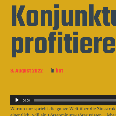
Konjunkt
profitier
B
3. August 2022
in
hot
e
i
t
r
A
a
00:00
g
u
Warum nur spricht die ganze Welt über die Zinsstruk
s
d
eigentlich, will ein Börsenminute-Hörer wissen. Liebe