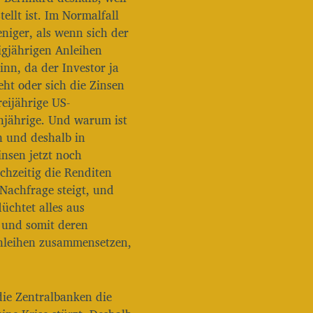
l
tellt ist. Im Normalfall
t
niger, als wenn sich der
a
igjährigen Anleihen
s
t
inn, da der Investor ja
e
eht oder sich die Zinsen
n
reijährige US-
H
hnjährige. Und warum ist
o
c
n und deshalb in
h
insen jetzt noch
/
chzeitig die Renditen
R
 Nachfrage steigt, und
u
n
lüchtet alles aus
t
t und somit deren
e
Anleihen zusammensetzen,
r
b
e
n
die Zentralbanken die
u
t