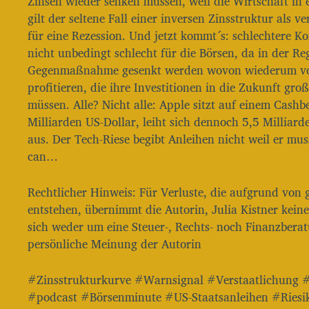
Zinsen wieder senken müssen, weil die Wirtschaft in e
gilt der seltene Fall einer inversen Zinsstruktur als v
für eine Rezession. Und jetzt kommt´s: schlechtere K
nicht unbedingt schlecht für die Börsen, da in der Reg
Gegenmaßnahme gesenkt werden wovon wiederum vor 
profitieren, die ihre Investitionen in die Zukunft gro
müssen. Alle? Nicht alle: Apple sitzt auf einem Cash
Milliarden US-Dollar, leiht sich dennoch 5,5 Milliard
aus. Der Tech-Riese begibt Anleihen nicht weil er mu
can…
Rechtlicher Hinweis: Für Verluste, die aufgrund von 
entstehen, übernimmt die Autorin, Julia Kistner kei
sich weder um eine Steuer-, Rechts- noch Finanzbera
persönliche Meinung der Autorin
#Zinsstrukturkurve #Warnsignal #Verstaatlichung 
#podcast #Börsenminute #US-Staatsanleihen #Riesi