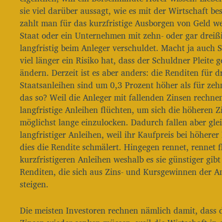
d
i
a
sie viel darüber aussagt, wie es mit der Wirtschaft bes
o
t
zahlt man für das kurzfristige Ausborgen von Geld we
u
-
Staat oder ein Unternehmen mit zehn- oder gar dreiß
m
P
langfristig beim Anleger verschuldet. Macht ja auch S
l
viel länger ein Risiko hat, dass der Schuldner Pleite g
ändern. Derzeit ist es aber anders: die Renditen für d
a
Staatsanleihen sind um 0,3 Prozent höher als für ze
y
das so? Weil die Anleger mit fallenden Zinsen rechne
e
langfristige Anleihen flüchten, um sich die höheren Z
r
möglichst lange einzulocken. Dadurch fallen aber glei
langfristiger Anleihen, weil ihr Kaufpreis bei höherer
dies die Rendite schmälert. Hingegen rennet, rennet f
kurzfristigeren Anleihen weshalb es sie günstiger gib
Renditen, die sich aus Zins- und Kursgewinnen der 
steigen.
Die meisten Investoren rechnen nämlich damit, dass 