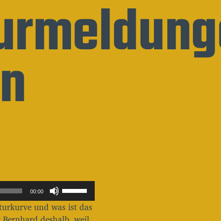
urmeldung
en
P
00:00
f
turkurve und was ist das
e
i
r Bernhard deshalb, weil