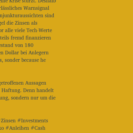
ine Krise stürzt. Deshalb
z
erlässliches Warnsignal
e
onjunkturaussichten sind
n
el die Zinsen als
,
alle viele Tech-Werte
u
m
ßteils fremd finanzieren
d
bestand von 180
i
en Dollar bei Anlegern
e
ss, sonder because he
L
a
u
t
getroffenen Aussagen
s
ne Haftung. Denn handelt
t
ä
tung, sondern nur um die
r
k
e
z
#Zinsen #Investments
u
ko #Anleihen #Cash
r