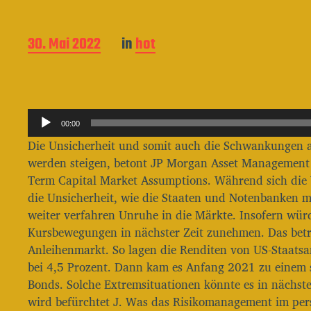
B
30. Mai 2022
in
hot
e
i
t
r
A
a
00:00
g
u
Die Unsicherheit und somit auch die Schwankungen 
s
d
werden steigen, betont JP Morgan Asset Management 
d
i
a
Term Capital Market Assumptions. Während sich die W
o
t
die Unsicherheit, wie die Staaten und Notenbanken m
u
-
weiter verfahren Unruhe in die Märkte. Insofern wür
m
P
Kursbewegungen in nächster Zeit zunehmen. Das betr
l
Anleihenmarkt. So lagen die Renditen von US-Staatsan
bei 4,5 Prozent. Dann kam es Anfang 2021 zu einem 
a
Bonds. Solche Extremsituationen könnte es in nächste
y
wird befürchtet J. Was das Risikomanagement im pers
e