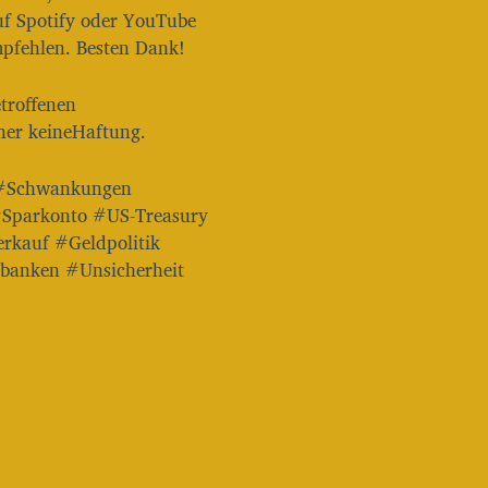
a
uf Spotify oder YouTube
u
mpfehlen. Besten Dank!
t
s
t
troffenen
ä
ner keineHaftung.
r
k
 #Schwankungen
e
z
 #Sparkonto #US-Treasury
u
rkauf #Geldpolitik
r
banken #Unsicherheit
e
g
e
l
n
.