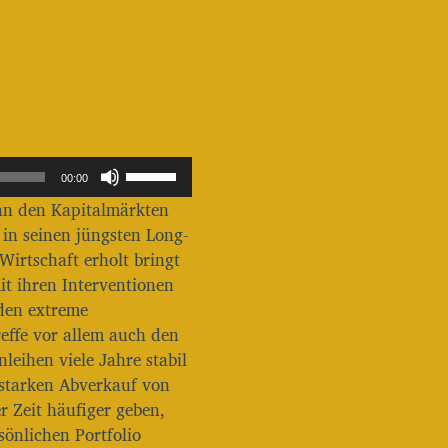
P
00:00
f
an den Kapitalmärkten
e
i
in seinen jüngsten Long-
l
irtschaft erholt bringt
t
it ihren Interventionen
a
den extreme
s
t
effe vor allem auch den
e
leihen viele Jahre stabil
n
starken Abverkauf von
H
r Zeit häufiger geben,
o
c
önlichen Portfolio
h