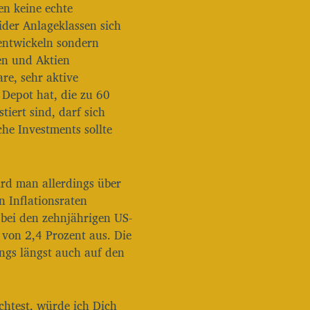
en keine echte
/
ider Anlageklassen sich
R
 entwickeln sondern
u
n
hen und Aktien
t
re, sehr aktive
e
 Depot hat, die zu 60
r
tiert sind, darf sich
b
e
he Investments sollte
n
u
t
z
ird man allerdings über
e
n Inflationsraten
n
bei den zehnjährigen US-
,
 von 2,4 Prozent aus. Die
u
m
ings längst auch auf den
d
i
e
htest, würde ich Dich
L