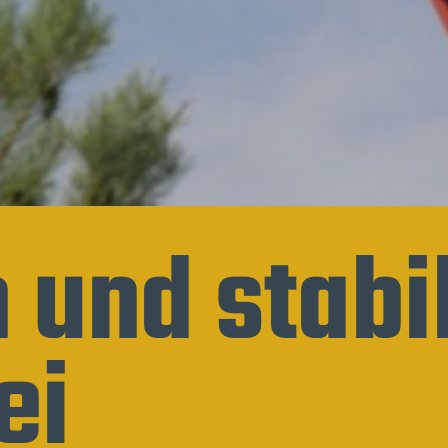
n und stabi
ei