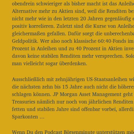
obendrein schwieriger als bisher macht ist das Anleih
r
Alternative mehr zu Aktien sind, weil die Renditen be
nicht mehr wie in den letzten 20 Jahren gegenläufig
positiv korrelieren. Zuletzt sind die Kurse von Anlei
gleichermaßen gefallen. Dafür sorgt die unberechenba
Geldpolitik. Wer also noch klassische 60:40-Fonds im
Prozent in Anleihen und zu 40 Prozent in Aktien inves
davon keine stabilen Renditen mehr versprechen. Solc
man vielleicht sogar überdenken.
Ausschließlich mit zehnjährigen US-Staatsanleihen w
die nächsten zehn bis 15 Jahre auch nicht die höhere
schlagen können. JP Morgan Asset Management geht 
Treasuries nämlich nur noch von jährlichen Renditen
fetten und stabilen Jahre sind offenbar vorbei, allerd
Sparkonten …
Wenn Du den Podcast Börsenminute unterstützen möc