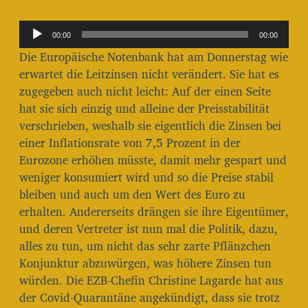
i
t
A
r
00:00
00:00
u
a
Die Europäische Notenbank hat am Donnerstag wie
g
d
erwartet die Leitzinsen nicht verändert. Sie hat es
s
i
zugegeben auch nicht leicht: Auf der einen Seite
d
o
a
hat sie sich einzig und alleine der Preisstabilität
t
-
verschrieben, weshalb sie eigentlich die Zinsen bei
u
P
einer Inflationsrate von 7,5 Prozent in der
m
l
Eurozone erhöhen müsste, damit mehr gespart und
weniger konsumiert wird und so die Preise stabil
a
bleiben und auch um den Wert des Euro zu
y
erhalten. Andererseits drängen sie ihre Eigentümer,
e
und deren Vertreter ist nun mal die Politik, dazu,
r
alles zu tun, um nicht das sehr zarte Pflänzchen
Konjunktur abzuwürgen, was höhere Zinsen tun
würden. Die EZB-Chefin Christine Lagarde hat aus
der Covid-Quarantäne angekündigt, dass sie trotz