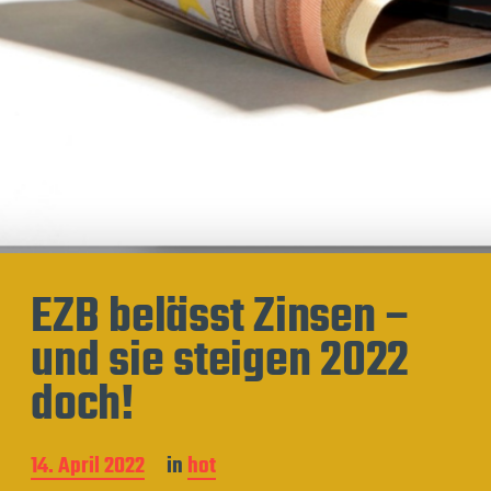
EZB belässt Zinsen –
und sie steigen 2022
doch!
B
14. April 2022
in
hot
e