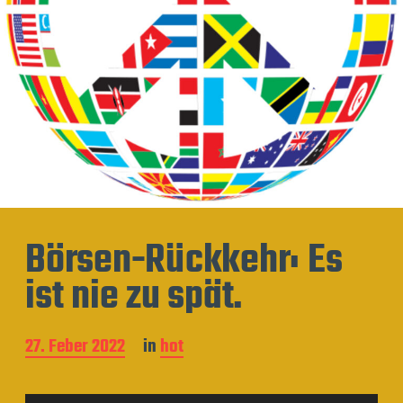
Börsen-Rückkehr: Es
ist nie zu spät.
B
27. Feber 2022
in
hot
e
i
t