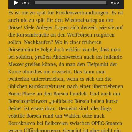
A
r
00:00
00:00
u
a
Es ist nie zu spät für Friedensverhandlungen. Es ist
g
d
auch nie zu spät für den Wiedereinstieg an der
s
i
Börse! Viele Anleger fragen sich derzeit, wie sie auf
d
o
a
die Kurseinbrüche an den Weltbörsen reagieren
t
-
sollen. Nachkaufen? Wo in einer früheren
u
P
Börsenminute-Folge doch erklärt wurde, dass man
m
l
bei soliden, großen Aktienwerten auch ins fallende
Messer greifen könne, da man den Tiefpunkt der
a
Kurse ohnedies nie erwischt. Das kann man
y
weiterhin unterstreichen, wenn es sich um die
e
üblichen Kurskorrekturen nach einer übertriebenen
r
Boom-Phase an den Börsen handelt. Und auch am
Börsensprichwort „politische Börsen haben kurze
Beine“ ist etwas dran. Gemeint sind allerdings
volatile Börsen rund um Wahlen oder auch
Korrekturen bei Reibereien zwischen OPEC-Staaten
wegen Ölfördermengen. Gemeint ist aber nicht ein