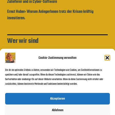
Zulieferer und in Cyber-Software
Ernst Huber: Warum AnlegerInnen trotz der Krisen kräftig
investieren.
Wer wir sind
Impressum und Datenschutzerklärung
Cookie-Zustimmung verwalten
Um dir ein optimales Erlebnis zu bieten, verwenden wir Technologien wie Cookies, um Geräteinformationen zu
Beitragssuche
speichern und/oder darauf zuzugreifen. Wenn du diesen Technologien zustimmst, können wir Daten wie das
Surfverhalten oder eindeutige IDs auf dieser Website verarbeiten. Wenn du deine Zustimmung nicht erteilst oder
zurückziehst, können bestimmte Merkmale und Funktionen beeinträchtigt werden.
Suchen
Akzeptieren
Ablehnen