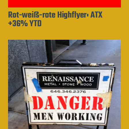
Rot-weiß-rote Highflyer: ATX
+36% YTD