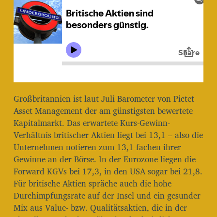
r
a
g
s
d
a
t
u
m
Großbritannien ist laut Juli Barometer von Pictet
Asset Management der am günstigsten bewertete
Kapitalmarkt. Das erwartete Kurs-Gewinn-
Verhältnis britischer Aktien liegt bei 13,1 – also die
Unternehmen notieren zum 13,1-fachen ihrer
Gewinne an der Börse. In der Eurozone liegen die
Forward KGVs bei 17,3, in den USA sogar bei 21,8.
Für britische Aktien spräche auch die hohe
Durchimpfungsrate auf der Insel und ein gesunder
Mix aus Value- bzw. Qualitätsaktien, die in der