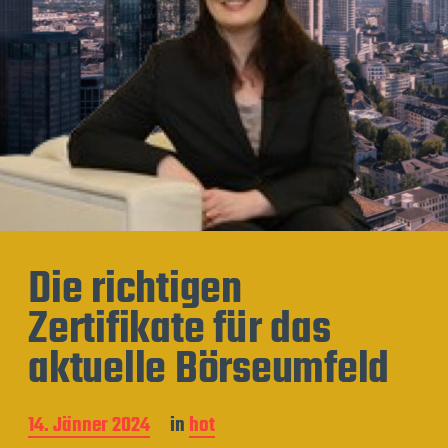
Die richtigen
Zertifikate für das
aktuelle Börseumfeld
B
14. Jänner 2024
in
hot
e