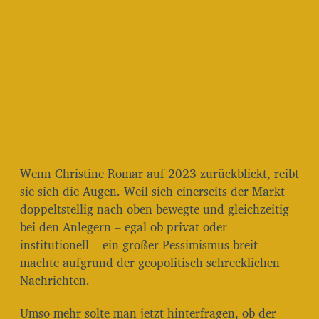
i
t
r
a
g
s
d
a
t
u
m
Wenn Christine Romar auf 2023 zurückblickt, reibt
sie sich die Augen. Weil sich einerseits der Markt
doppeltstellig nach oben bewegte und gleichzeitig
bei den Anlegern – egal ob privat oder
institutionell – ein großer Pessimismus breit
machte aufgrund der geopolitisch schrecklichen
Nachrichten.
Umso mehr solte man jetzt hinterfragen, ob der