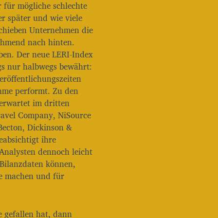
 für mögliche schlechte
/
r später und wie viele
R
 schieben Unternehmen die
u
n
ehmend nach hinten.
t
ben. Der neue LERI-Index
e
ngs nur halbwegs bewährt:
r
röffentlichungszeiten
b
e
hme performt. Zu den
n
erwartet im dritten
u
Travel Company, NiSource
t
Becton, Dickinson &
z
e
absichtigt ihre
n
Analysten dennoch leicht
,
r Bilanzdaten können,
u
ie machen und für
m
d
i
e
 gefallen hat, dann
L