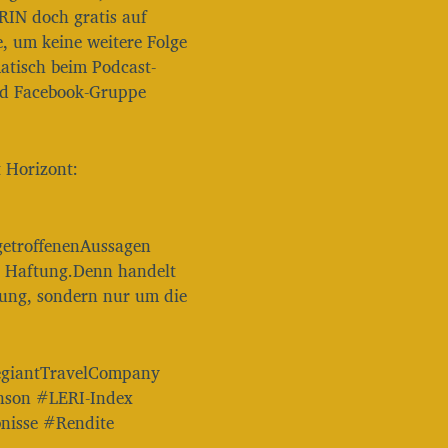
a
N doch gratis auf
u
, um keine weitere Folge
t
atisch beim Podcast-
s
und Facebook-Gruppe
t
ä
r
k
 Horizont:
e
z
u
r
 getroffenenAussagen
e
ne Haftung.Denn handelt
g
e
tung, sondern nur um die
l
n
.
egiantTravelCompany
nson #LERI-Index
nisse #Rendite