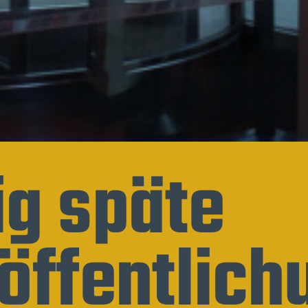
ig späte
öffentlic