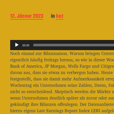
B
12. Jänner 2023
in
hot
e
i
t
r
A
a
00:00
g
u
Noch einmal zur Bilanzsaison. Warum bringen Unter
s
d
eigentlich häufig freitags heraus, so wie in dieser W
d
i
a
Bank of America, JP Morgan, Wells Fargo und Citigr
o
t
davon aus, dass sie etwas zu verbergen haben. Heute 
u
-
festgestellt, dass sie damit mehr Aufmerksamkeit er
m
P
Wochentag ein Unternehmen seine Zahlen, Daten, Fakt
l
nicht so entscheidend. Skeptisch werden die Märkte 
wenn Unternehmen deutlich später als zuvor oder auch
a
gekündigt ihre Bilanzen offenlegen. Der Datenanbiete
y
hierzu eigens Late Earnings Report Index LERI aufgel
e