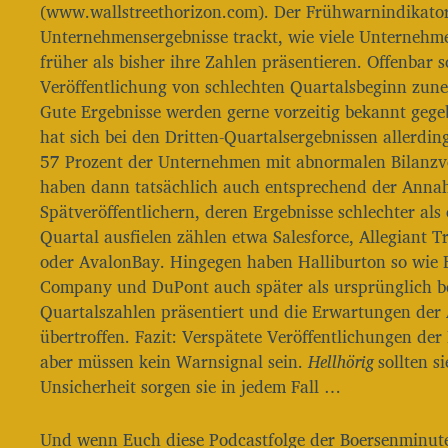
(www.wallstreethorizon.com). Der Frühwarnindikator
r
Unternehmensergebnisse trackt, wie viele Unternehme
früher als bisher ihre Zahlen präsentieren. Offenbar
Veröffentlichung von schlechten Quartalsbeginn zun
Gute Ergebnisse werden gerne vorzeitig bekannt gege
hat sich bei den Dritten-Quartalsergebnissen allerdi
57 Prozent der Unternehmen mit abnormalen Bilanzve
haben dann tatsächlich auch entsprechend der Anna
Spätveröffentlichern, deren Ergebnisse schlechter als 
Quartal ausfielen zählen etwa Salesforce, Allegiant 
oder AvalonBay. Hingegen haben Halliburton so wie 
Company und DuPont auch später als ursprünglich be
Quartalszahlen präsentiert und die Erwartungen der 
übertroffen. Fazit: Verspätete Veröffentlichungen de
aber müssen kein Warnsignal sein.
Hellhörig
sollten s
Unsicherheit sorgen sie in jedem Fall …
Und wenn Euch diese Podcastfolge der Boersenminute