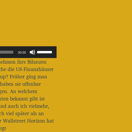
P
00:00
f
nehmen ihre Bilanzen
e
i
oche die US-Finanzhäuser
l
oup? Früher ging man
t
haben sie offenbar
a
regen. An welchem
s
t
en bekannt gibt ist
e
und auch ich vielmehr,
n
 viel später als an
H
r Wallstreet Horizon hat
o
c
egt
h