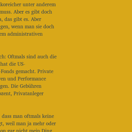
ikoreicher unter anderem
/
muss. Aber es gibt doch
R
u
, das gibt es. Aber
n
ingen, wenn man sie doch
t
rem administrativen
e
r
b
e
ch: Oftmals sind auch die
n
hat die US-
u
-Fonds gemacht. Private
t
z
hren und Performance
e
egen. Die Gebühren
n
ozent, Privatanleger
,
u
m
d
t, dass man oftmals keine
i
gt, weil man ja mehr oder
e
L
hon gar nicht mein Ding