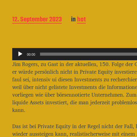
B
12. September 2023
in
hot
e
i
t
r
A
a
00:00
g
u
Jim Rogers, zu Gast in der aktuellen, 150. Folge d
s
d
er würde persönlich nicht in Private Equity investier
d
i
a
faul sei, intensiv ui diesen Investments zu recherchie
o
t
weil über nicht gelistete Investments die Information
u
-
vorliegen wie über börsennotierte Unternehmen. Zum 
m
P
liquide Assets investiert, die man jederzeit probleml
l
kann.
a
Das ist bei Private Equity in der Regel nicht der Fall
y
wieder aussteigen kann, realistischerweise mit einem
e