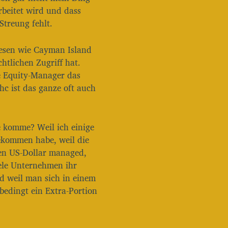
a
arbeitet wird und dass
u
Streung fehlt.
t
s
t
iesen wie Cayman Island
ä
htlichen Zugriff hat.
r
e Equity-Manager das
k
c ist das ganze oft auch
e
z
u
r
 komme? Weil ich einige
e
g
ekommen habe, weil die
e
nen US-Dollar managed,
l
iele Unternehmen ihr
n
d weil man sich in einem
.
edingt ein Extra-Portion