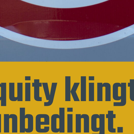
uity klingt
unbedingt.