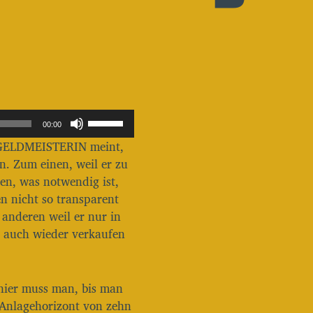
P
00:00
f
er GELDMEISTERIN meint,
e
i
en. Zum einen, weil er zu
l
ren, was notwendig ist,
t
en nicht so transparent
a
anderen weil er nur in
s
t
os auch wieder verkaufen
e
n
H
o
, hier muss man, bis man
c
 Anlagehorizont von zehn
h