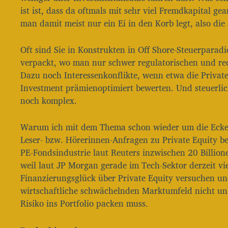
ist ist, dass da oftmals mit sehr viel Fremdkapital ge
man damit meist nur ein Ei in den Korb legt, also die 
Oft sind Sie in Konstrukten in Off Shore-Steuerparad
verpackt, wo man nur schwer regulatorischen und rec
Dazu noch Interessenkonflikte, wenn etwa die Privat
Investment prämienoptimiert bewerten. Und steuerlich
noch komplex.
Warum ich mit dem Thema schon wieder um die Ecke
Leser- bzw. Hörerinnen-Anfragen zu Private Equity b
PE-Fondsindustrie laut Reuters inzwischen 20 Billio
weil laut JP Morgan gerade im Tech-Sektor derzeit v
Finanzierungsglück über Private Equity versuchen un
wirtschaftliche schwächelnden Marktumfeld nicht unb
Risiko ins Portfolio packen muss.