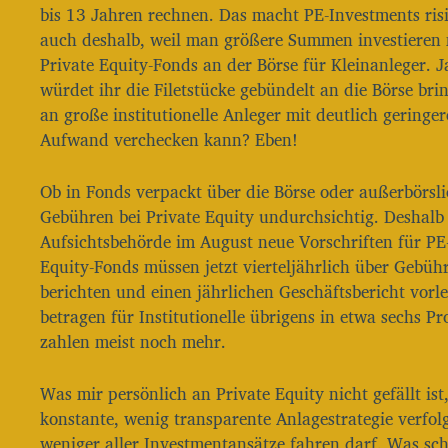
bis 13 Jahren rechnen. Das macht PE-Investments ris
r
auch deshalb, weil man größere Summen investieren 
Private Equity-Fonds an der Börse für Kleinanleger. Ja
würdet ihr die Filetstücke gebündelt an die Börse br
an große institutionelle Anleger mit deutlich geringe
Aufwand verchecken kann? Eben!
Ob in Fonds verpackt über die Börse oder außerbörsli
Gebühren bei Private Equity undurchsichtig. Deshalb 
Aufsichtsbehörde im August neue Vorschriften für PE
Equity-Fonds müssen jetzt vierteljährlich über Gebü
berichten und einen jährlichen Geschäftsbericht vorl
betragen für Institutionelle übrigens in etwa sechs Pr
zahlen meist noch mehr.
Was mir persönlich an Private Equity nicht gefällt is
konstante, wenig transparente Anlagestrategie verfol
weniger aller Investmentansätze fahren darf. Was sc