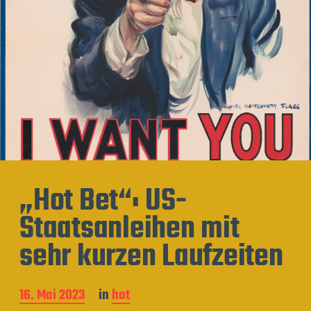
„Hot Bet“: US-
Staatsanleihen mit
sehr kurzen Laufzeiten
B
16. Mai 2023
in
hot
e