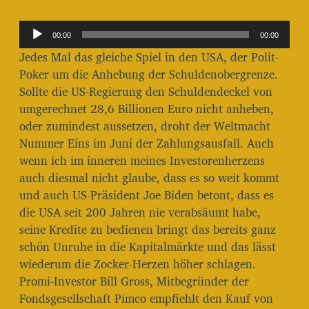
i
t
A
r
00:00
00:00
u
a
Jedes Mal das gleiche Spiel in den USA, der Polit-
g
d
Poker um die Anhebung der Schuldenobergrenze.
s
i
Sollte die US-Regierung den Schuldendeckel von
d
o
a
umgerechnet 28,6 Billionen Euro nicht anheben,
t
-
oder zumindest aussetzen, droht der Weltmacht
u
P
Nummer Eins im Juni der Zahlungsausfall. Auch
m
l
wenn ich im inneren meines Investorenherzens
auch diesmal nicht glaube, dass es so weit kommt
a
und auch US-Präsident Joe Biden betont, dass es
y
die USA seit 200 Jahren nie verabsäumt habe,
e
seine Kredite zu bedienen bringt das bereits ganz
r
schön Unruhe in die Kapitalmärkte und das lässt
wiederum die Zocker-Herzen höher schlagen.
Promi-Investor Bill Gross, Mitbegründer der
Fondsgesellschaft Pimco empfiehlt den Kauf von