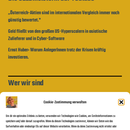
„Österreich-Aktien sind im internationalen Vergleich immer noch
günstig bewertet."
Geld fließt von den großen US-Hyperscalern in asiatische
Zulieferer und in Cyber-Software
Ernst Huber: Warum AnlegerInnen trotz der Krisen kräftig
investieren.
Wer wir sind
Impressum und Datenschutzerklärung
Cookie-Zustimmung verwalten
Um dir ein optimales Erlebnis zu bieten, verwenden wir Technologien wie Cookies, um Geräteinformationen zu
Beitragssuche
speichern und/oder darauf zuzugreifen. Wenn du diesen Technologien zustimmst, können wir Daten wie das
Surfverhalten oder eindeutige IDs auf dieser Website verarbeiten. Wenn du deine Zustimmung nicht erteilst oder