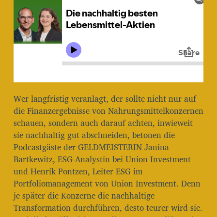
r
a
g
s
d
a
t
u
m
Wer langfristig veranlagt, der sollte nicht nur auf
die Finanzergebnisse von Nahrungsmittelkonzernen
schauen, sondern auch darauf achten, inwieweit
sie nachhaltig gut abschneiden, betonen die
Podcastgäste der GELDMEISTERIN Janina
Bartkewitz, ESG-Analystin bei Union Investment
und Henrik Pontzen, Leiter ESG im
Portfoliomanagement von Union Investment. Denn
je später die Konzerne die nachhaltige
Transformation durchführen, desto teurer wird sie.