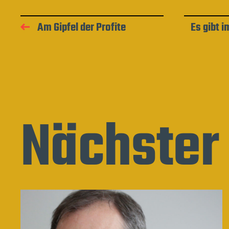
Am Gipfel der Profite
Es gibt 
Nächster 