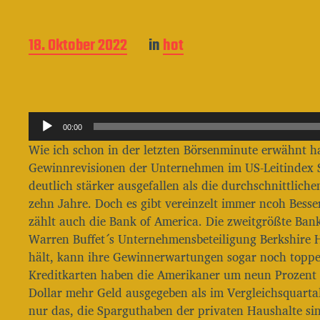
B
18. Oktober 2022
in
hot
e
i
t
r
A
a
00:00
g
u
Wie ich schon in der letzten Börsenminute erwähnt h
s
d
Gewinnrevisionen der Unternehmen im US-Leitindex 
d
i
a
deutlich stärker ausgefallen als die durchschnittliche
o
t
zehn Jahre. Doch es gibt vereinzelt immer ncoh Bess
u
-
zählt auch die Bank of America. Die zweitgrößte Ban
m
P
Warren Buffet´s Unternehmensbeteiligung Berkshire 
l
hält, kann ihre Gewinnerwartungen sogar noch toppe
Kreditkarten haben die Amerikaner um neun Prozent 
a
Dollar mehr Geld ausgegeben als im Vergleichsquartal
y
nur das, die Sparguthaben der privaten Haushalte si
e