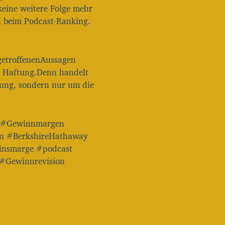
a
eine weitere Folge mehr
u
h beim Podcast-Ranking.
t
s
t
ä
 getroffenenAussagen
r
ne Haftung.Denn handelt
k
tung, sondern nur um die
e
z
u
r
n #Gewinnmargen
e
n #BerkshireHathaway
g
e
insmarge #podcast
l
 #Gewinnrevision
n
.