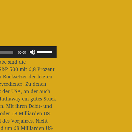
P
00:00
f
abe sind die
e
i
S&P 500 mit 6,8 Prozent
l
n Rücksetzer der letzten
t
erverdiener. Zu denen
a
k der USA, an der auch
s
t
Hathaway ein gutes Stück
e
n. Mit ihren Debit- und
n
oder 18 Milliarden US-
H
 des Vorjahres. Nicht
o
c
nd um 68 Milliarden US-
h