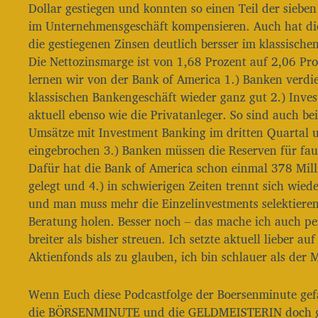
Dollar gestiegen und konnten so einen Teil der sieb
r
im Unternehmensgeschäft kompensieren. Auch hat di
die gestiegenen Zinsen deutlich bersser im klassische
Die Nettozinsmarge ist von 1,68 Prozent auf 2,06 Pro
lernen wir von der Bank of America 1.) Banken ver
klassischen Bankengeschäft wieder ganz gut 2.) Inve
aktuell ebenso wie die Privatanleger. So sind auch be
Umsätze mit Investment Banking im dritten Quartal 
eingebrochen 3.) Banken müssen die Reserven für fau
Dafür hat die Bank of America schon einmal 378 Mill
gelegt und 4.) in schwierigen Zeiten trennt sich wie
und man muss mehr die Einzelinvestments selektieren
Beratung holen. Besser noch – das mache ich auch p
breiter als bisher streuen. Ich setzte aktuell lieber auf
Aktienfonds als zu glauben, ich bin schlauer als der
Wenn Euch diese Podcastfolge der Boersenminute gefa
die BÖRSENMINUTE und die GELDMEISTERIN doch gr