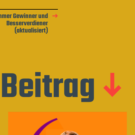
immer Gewinner und
Besserverdiener
(aktualisiert)
Beitrag