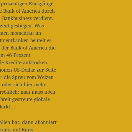
en prozentigen Rückgänge
/
e Bank of America durch
R
n Bankbusiness verdient.
u
n
zent gestiegen. Was
t
dienen momentan im
e
stmentbanken beutelt es
r
i der Bank of America die
b
e
um 46 Prozent
n
le Kredite aufstocken.
u
ionen US-Dollar zur Seite
t
der die Spreu vom Weizen
z
e
 oder sich hier mehr
n
ersönlich: man muss noch
,
 breit gestreute globale
u
 Markt…
m
d
i
llen hat, dann abonniert
e
atis auf Eurer
L