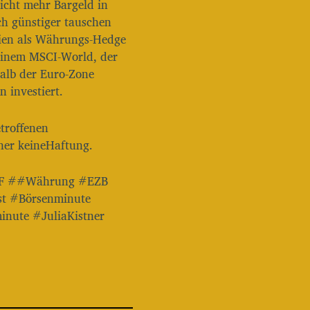
nicht mehr Bargeld in
e
ch günstiger tauschen
r
tien als Währungs-Hedge
b
e
 einem MSCI-World, der
n
alb der Euro-Zone
u
n investiert.
t
z
e
troffenen
n
ner keineHaftung.
,
u
m
IWF ##Währung #EZB
d
st #Börsenminute
i
nute #JuliaKistner
e
L
a
u
t
s
t