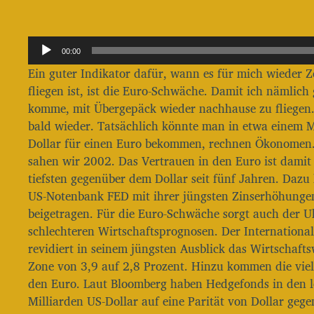
i
t
r
A
a
00:00
g
u
Ein guter Indikator dafür, wann es für mich wieder Ze
s
d
fliegen ist, ist die Euro-Schwäche. Damit ich nämlich
d
i
a
komme, mit Übergepäck wieder nachhause zu fliegen. 
o
t
bald wieder. Tatsächlich könnte man in etwa einem 
u
-
Dollar für einen Euro bekommen, rechnen Ökonomen. D
m
P
sahen wir 2002. Das Vertrauen in den Euro ist damit
l
tiefsten gegenüber dem Dollar seit fünf Jahren. Dazu 
US-Notenbank FED mit ihrer jüngsten Zinserhöhunge
a
beigetragen. Für die Euro-Schwäche sorgt auch der U
y
schlechteren Wirtschaftsprognosen. Der Internation
e
revidiert in seinem jüngsten Ausblick das Wirtschaft
r
Zone von 3,9 auf 2,8 Prozent. Hinzu kommen die vie
den Euro. Laut Bloomberg haben Hedgefonds in den l
Milliarden US-Dollar auf eine Parität von Dollar geg