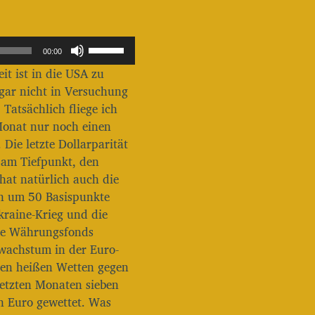
P
00:00
f
it ist in die USA zu
e
i
 gar nicht in Versuchung
l
Tatsächlich fliege ich
t
Monat nur noch einen
a
ie letzte Dollarparität
s
t
 am Tiefpunkt, den
e
hat natürlich auch die
n
n um 50 Basispunkte
H
kraine-Krieg und die
o
c
ale Währungsfonds
h
swachstum in der Euro-
/
len heißen Wetten gegen
R
etzten Monaten sieben
u
n
en Euro gewettet. Was
t