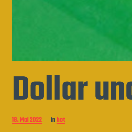
Dollar un
B
18. Mai 2022
in
hot
e