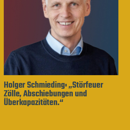
Holger Schmieding: „Störfeuer
Zölle, Abschiebungen und
Überkapazitäten.“