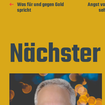
Was für und gegen Gold
Angst vo
spricht
se
Nächster 