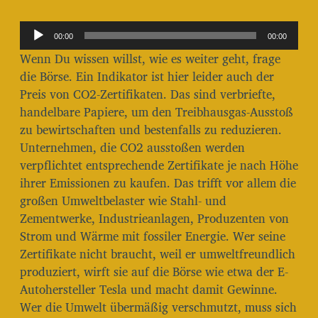
i
t
A
r
00:00
00:00
u
a
Wenn Du wissen willst, wie es weiter geht, frage
g
d
die Börse. Ein Indikator ist hier leider auch der
s
i
Preis von CO2-Zertifikaten. Das sind verbriefte,
d
o
a
handelbare Papiere, um den Treibhausgas-Ausstoß
t
-
zu bewirtschaften und bestenfalls zu reduzieren.
u
P
Unternehmen, die CO2 ausstoßen werden
m
l
verpflichtet entsprechende Zertifikate je nach Höhe
ihrer Emissionen zu kaufen. Das trifft vor allem die
a
großen Umweltbelaster wie Stahl- und
y
Zementwerke, Industrieanlagen, Produzenten von
e
Strom und Wärme mit fossiler Energie. Wer seine
r
Zertifikate nicht braucht, weil er umweltfreundlich
produziert, wirft sie auf die Börse wie etwa der E-
Autohersteller Tesla und macht damit Gewinne.
Wer die Umwelt übermäßig verschmutzt, muss sich