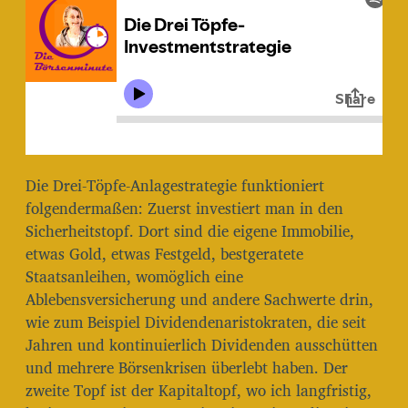
r
a
g
s
d
a
t
u
m
Die Drei-Töpfe-Anlagestrategie funktioniert
folgendermaßen: Zuerst investiert man in den
Sicherheitstopf. Dort sind die eigene Immobilie,
etwas Gold, etwas Festgeld, bestgeratete
Staatsanleihen, womöglich eine
Ablebensversicherung und andere Sachwerte drin,
wie zum Beispiel Dividendenaristokraten, die seit
Jahren und kontinuierlich Dividenden ausschütten
und mehrere Börsenkrisen überlebt haben. Der
zweite Topf ist der Kapitaltopf, wo ich langfristig,