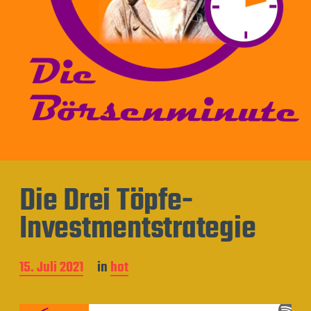
Die Drei Töpfe-
Investmentstrategie
B
15. Juli 2021
in
hot
e
i
t