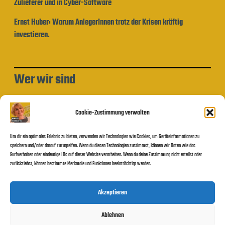
Zulieferer und in Cyber-Software
Ernst Huber: Warum AnlegerInnen trotz der Krisen kräftig
investieren.
Wer wir sind
Impressum und Datenschutzerklärung
Cookie-Zustimmung verwalten
Um dir ein optimales Erlebnis zu bieten, verwenden wir Technologien wie Cookies, um Geräteinformationen zu
Beitragssuche
speichern und/oder darauf zuzugreifen. Wenn du diesen Technologien zustimmst, können wir Daten wie das
Surfverhalten oder eindeutige IDs auf dieser Website verarbeiten. Wenn du deine Zustimmung nicht erteilst oder
zurückziehst, können bestimmte Merkmale und Funktionen beeinträchtigt werden.
Suchen
Akzeptieren
Ablehnen