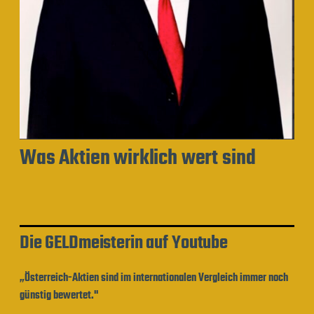
Was Aktien wirklich wert sind
Die GELDmeisterin auf Youtube
„Österreich-Aktien sind im internationalen Vergleich immer noch
günstig bewertet."