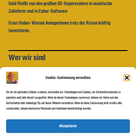
Geld fließt von den großen US-Hyperscalern in asiatische
Zulieferer und in Cyber-Software
Ernst Huber: Warum AnlegerInnen trotz der Krisen kräftig
investieren.
Wer wir sind
Impressum und Datenschutzerklärung
Cookie-Zustimmung verwalten
Um dir ein optimales Erlebnis zu bieten, verwenden wir Technologien wie Cookies, um Geräteinformationen zu
Beitragssuche
speichern und/oder darauf zuzugreifen. Wenn du diesen Technologien zustimmst, können wir Daten wie das
Surfverhalten oder eindeutige IDs auf dieser Website verarbeiten. Wenn du deine Zustimmung nicht erteilst oder
zurückziehst, können bestimmte Merkmale und Funktionen beeinträchtigt werden.
Suchen
Akzeptieren