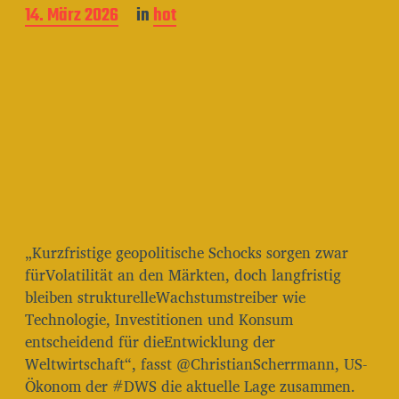
B
14. März 2026
in
hot
e
i
t
r
a
g
s
d
a
t
u
m
„Kurzfristige geopolitische Schocks sorgen zwar
fürVolatilität an den Märkten, doch langfristig
bleiben strukturelleWachstumstreiber wie
Technologie, Investitionen und Konsum
entscheidend für dieEntwicklung der
Weltwirtschaft“, fasst @ChristianScherrmann, US-
Ökonom der #DWS die aktuelle Lage zusammen.