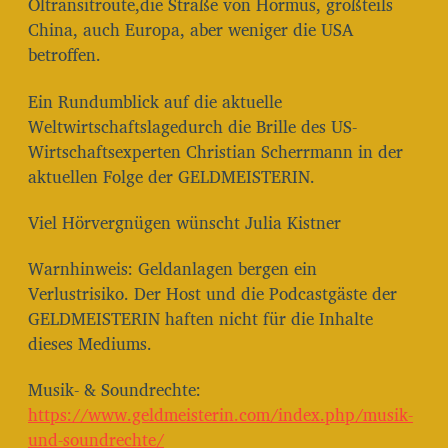
Öltransitroute,die Straße von Hormus, großteils
China, auch Europa, aber weniger die USA
betroffen.
Ein Rundumblick auf die aktuelle
Weltwirtschaftslagedurch die Brille des US-
Wirtschaftsexperten Christian Scherrmann in der
aktuellen Folge der GELDMEISTERIN.
Viel Hörvergnügen wünscht Julia Kistner
Warnhinweis: Geldanlagen bergen ein
Verlustrisiko. Der Host und die Podcastgäste der
GELDMEISTERIN haften nicht für die Inhalte
dieses Mediums.
Musik- & Soundrechte:⁠⁠⁠⁠⁠⁠⁠⁠⁠⁠⁠⁠⁠⁠⁠⁠⁠⁠⁠⁠⁠⁠⁠⁠⁠⁠⁠⁠⁠⁠⁠⁠⁠⁠⁠⁠⁠⁠⁠⁠⁠
https://www.geldmeisterin.com/index.php/musik-
und-soundrechte/⁠⁠⁠⁠⁠⁠⁠⁠⁠⁠⁠⁠⁠⁠⁠⁠⁠⁠⁠⁠⁠⁠⁠⁠⁠⁠⁠⁠⁠⁠⁠⁠⁠⁠⁠⁠⁠⁠⁠⁠⁠