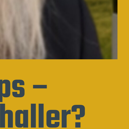
ps –
haller?