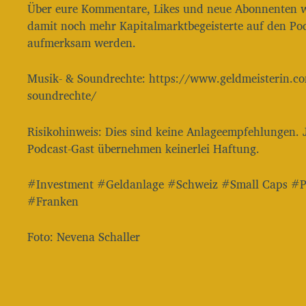
Über eure Kommentare, Likes und neue Abonnenten w
damit noch mehr Kapitalmarktbegeisterte auf den 
aufmerksam werden.
Musik- & Soundrechte: ⁠⁠⁠⁠⁠⁠⁠⁠⁠⁠⁠⁠⁠⁠⁠⁠⁠⁠⁠⁠⁠⁠⁠⁠⁠⁠⁠⁠⁠⁠⁠⁠⁠⁠⁠⁠⁠⁠⁠⁠⁠https://www.ge
soundrechte/⁠⁠⁠⁠⁠⁠⁠⁠⁠⁠⁠⁠⁠⁠⁠⁠⁠⁠⁠⁠⁠⁠⁠⁠⁠⁠⁠⁠⁠⁠⁠⁠⁠⁠⁠⁠⁠⁠⁠⁠⁠
Risikohinweis: Dies sind keine Anlageempfehlungen. J
Podcast-Gast übernehmen keinerlei Haftung.
#Investment #Geldanlage #Schweiz #Small Caps #
#Franken
Foto: Nevena Schaller