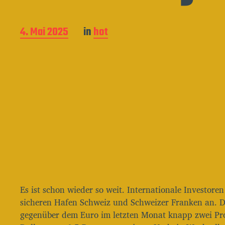
B
4. Mai 2025
in
hot
e
i
t
r
a
g
s
d
a
t
u
m
Es ist schon wieder so weit. Internationale Investore
sicheren Hafen Schweiz und Schweizer Franken an. D
gegenüber dem Euro im letzten Monat knapp zwei Pr