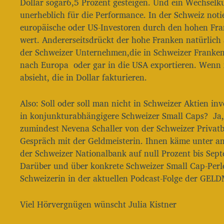
Dollar sogar6,5 Prozent gesteigen. Und ein Wechselku
unerheblich für die Performance. In der Schweiz notie
europäische oder US-Investoren durch den hohen Fr
wert. Andererseitsdrückt der hohe Franken natürlich
der Schweizer Unternehmen,die in Schweizer Franken 
nach Europa oder gar in die USA exportieren. Wenn
absieht, die in Dollar fakturieren.
Also: Soll oder soll man nicht in Schweizer Aktien i
in konjunkturabhängigere Schweizer Small Caps? Ja,
zumindest Nevena Schaller von der Schweizer Privatb
Gespräch mit der Geldmeisterin. Ihnen käme unter a
der Schweizer Nationalbank auf null Prozent bis Sep
Darüber und über konkrete Schweizer Small Cap-Perle
Schweizerin in der aktuellen Podcast-Folge der GEL
Viel Hörvergnügen wünscht Julia Kistner