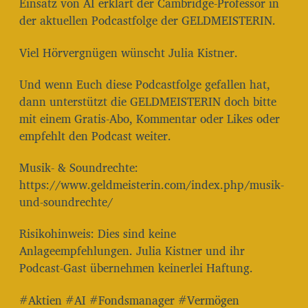
Einsatz von AI erklart der Cambridge-Professor in
der aktuellen Podcastfolge der GELDMEISTERIN.
Viel Hörvergnügen wünscht Julia Kistner.
Und wenn Euch diese Podcastfolge gefallen hat,
dann unterstützt die GELDMEISTERIN doch bitte
mit einem Gratis-Abo, Kommentar oder Likes oder
empfehlt den Podcast weiter.
Musik- & Soundrechte:
⁠⁠⁠⁠⁠⁠⁠⁠⁠⁠⁠⁠⁠⁠⁠⁠⁠⁠⁠⁠⁠⁠⁠⁠⁠⁠⁠⁠⁠⁠⁠⁠⁠⁠⁠⁠⁠⁠⁠⁠⁠https://www.geldmeisterin.com/index.php/musik-
und-soundrechte/⁠⁠⁠⁠⁠⁠⁠⁠⁠⁠⁠⁠⁠⁠⁠⁠⁠⁠⁠⁠⁠⁠⁠⁠⁠⁠⁠⁠⁠⁠⁠⁠⁠⁠⁠⁠⁠⁠⁠⁠⁠
Risikohinweis: Dies sind keine
Anlageempfehlungen. Julia Kistner und ihr
Podcast-Gast übernehmen keinerlei Haftung.
#Aktien #AI #Fondsmanager #Vermögen