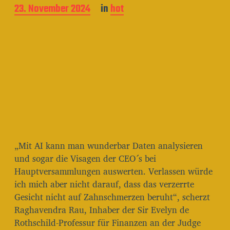
B
23. November 2024
in
hot
e
i
t
r
a
g
s
d
a
t
u
m
„Mit AI kann man wunderbar Daten analysieren
und sogar die Visagen der CEO´s bei
Hauptversammlungen auswerten. Verlassen würde
ich mich aber nicht darauf, dass das verzerrte
Gesicht nicht auf Zahnschmerzen beruht“, scherzt
Raghavendra Rau, Inhaber der Sir Evelyn de
Rothschild-Professur für Finanzen an der Judge