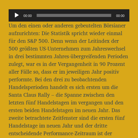
i
t
A
r
00:00
00:00
u
a
Um den einen oder anderen gebeutelten Börsianer
g
d
aufzurichten: Die Statistik spricht wieder einmal
s
i
für den S&P 500. Denn wenn der Leitindex der
d
o
a
500 größten US-Unternehmen zum Jahreswechsel
t
-
in drei bestimmten Jahres-übergreifenden Perioden
u
P
zulegt, war es in der Vergangenheit in 90 Prozent
m
l
aller Fälle so, dass er im jeweiligen Jahr positiv
performte. Bei den drei zu beobachtenden
a
Handelsperioden handelt es sich ersten um die
y
Santa Claus Rally – die Spanne zwischen den
e
letzten fünf Handelstagen im vergangen und den
r
ersten beiden Handelstagen im neuen Jahr. Das
zweite betrachtete Zeitfenster sind die ersten fünf
Handelstage im neuen Jahr und der dritte
entscheidende Performance-Zeitraum ist der