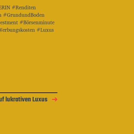
ERIN #Renditen
ren #GrundundBoden
vestment #Börsenminute
Werbungskosten #Luxus
uf lukrativen Luxus