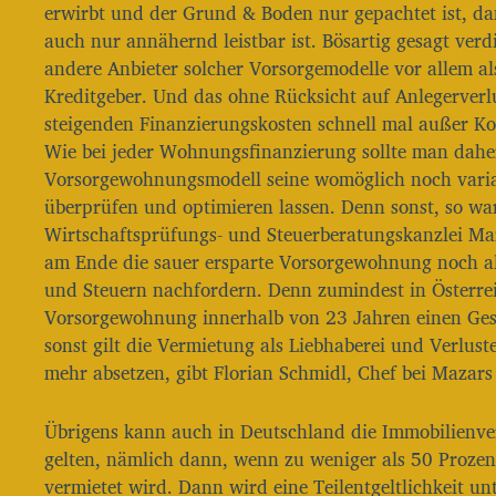
erwirbt und der Grund & Boden nur gepachtet ist, da
r
auch nur annähernd leistbar ist. Bösartig gesagt verdi
andere Anbieter solcher Vorsorgemodelle vor allem al
Kreditgeber. Und das ohne Rücksicht auf Anlegerverlus
steigenden Finanzierungskosten schnell mal außer Ko
Wie bei jeder Wohnungsfinanzierung sollte man daher
Vorsorgewohnungsmodell seine womöglich noch varia
überprüfen und optimieren lassen. Denn sonst, so wa
Wirtschaftsprüfungs- und Steuerberatungskanzlei Maz
am Ende die sauer ersparte Vorsorgewohnung noch al
und Steuern nachfordern. Denn zumindest in Österre
Vorsorgewohnung innerhalb von 23 Jahren einen Ges
sonst gilt die Vermietung als Liebhaberei und Verlust
mehr absetzen, gibt Florian Schmidl, Chef bei Mazars
Übrigens kann auch in Deutschland die Immobilienve
gelten, nämlich dann, wenn zu weniger als 50 Prozen
vermietet wird. Dann wird eine Teilentgeltlichkeit u