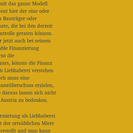
mit das ganze Modell
/
ent hier der eine oder
R
s Bauträger oder
u
n
te, die bei den derzeit
t
ntrolle geraten können.
e
 jetzt auch bei seinem
r
ble Finanzierung
b
e
rnt die
n
ars, könnte die Finanz
u
s Liebhaberei verstehen
t
ich muss eine
z
e
amtüberschuss erzielen,
n
e daraus lassen sich nicht
,
 Austria zu bedenken.
u
m
d
rmietung als Liebhaberei
i
t der ortsüblichen Miete
e
nterstellt und man kann
L