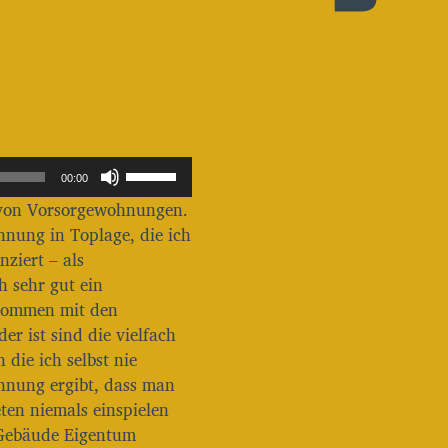
P
00:00
f
n von Vorsorgewohnungen.
e
i
nung in Toplage, die ich
l
ziert – als
t
h sehr gut ein
a
inkommen mit den
s
t
r ist sind die vielfach
e
die ich selbst nie
n
hnung ergibt, dass man
H
ten niemals einspielen
o
c
 Gebäude Eigentum
h