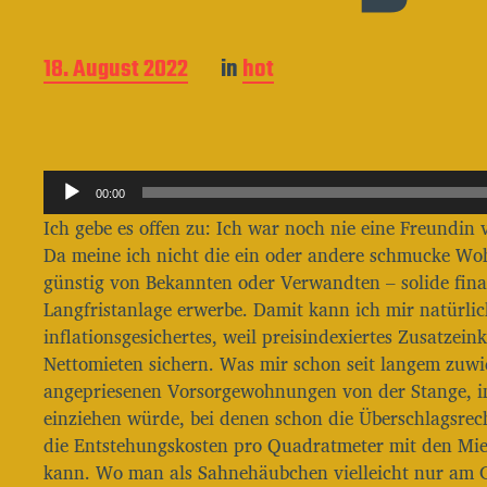
B
18. August 2022
in
hot
e
i
t
r
A
a
00:00
g
u
Ich gebe es offen zu: Ich war noch nie eine Freundi
s
d
Da meine ich nicht die ein oder andere schmucke Woh
d
i
a
günstig von Bekannten oder Verwandten – solide finan
o
t
Langfristanlage erwerbe. Damit kann ich mir natürlic
u
-
inflationsgesichertes, weil preisindexiertes Zusatze
m
P
Nettomieten sichern. Was mir schon seit langem zuwide
l
angepriesenen Vorsorgewohnungen von der Stange, in 
einziehen würde, bei denen schon die Überschlagsrec
a
die Entstehungskosten pro Quadratmeter mit den Mie
y
kann. Wo man als Sahnehäubchen vielleicht nur am
e