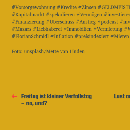
#Vorsorgewohnung #Kredite #Zinsen #GELDMEIST
#Kapitalmarkt #spekulieren #Vermögen #investie
#Finanzierung #Überschuss #Anstieg #podcast #in
#Mazars #Liebhaberei #Immobilien #Vermietung #
#FlorianSchmidl #Inflation #preisindexiert #Mieten
Foto: unsplash/Mette van Linden
Freitag ist kleiner Verfallstag
Lust a
– na, und?