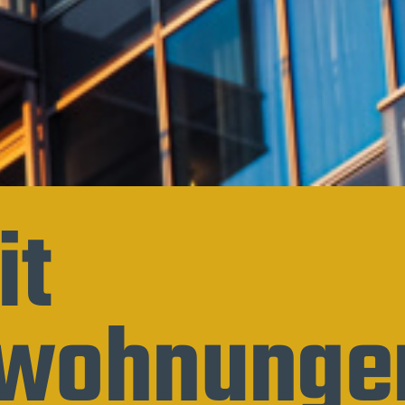
it
ewohnunge