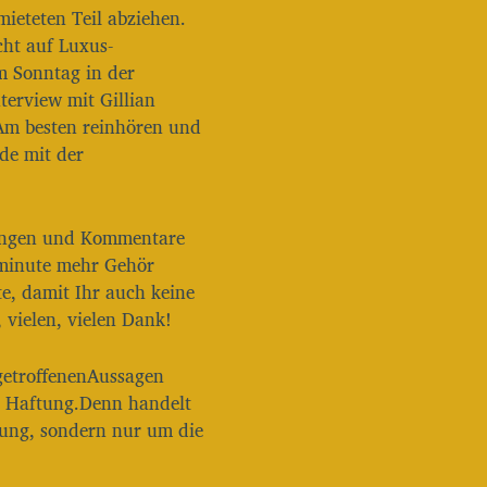
a
ieteten Teil abziehen.
u
cht auf Luxus-
t
 Sonntag in der
s
erview mit Gillian
t
ä
Am besten reinhören und
r
de mit der
k
e
z
u
rtungen und Kommentare
r
nminute mehr Gehör
e
e, damit Ihr auch keine
g
 vielen, vielen Dank!
e
l
n
 getroffenenAussagen
.
ne Haftung.Denn handelt
tung, sondern nur um die